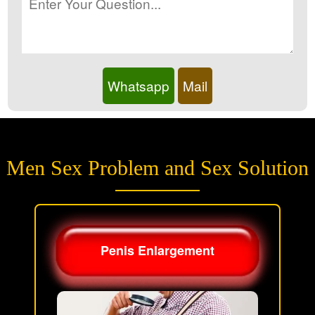
Whatsapp
Mail
Men Sex Problem and Sex Solution
Penis Enlargement