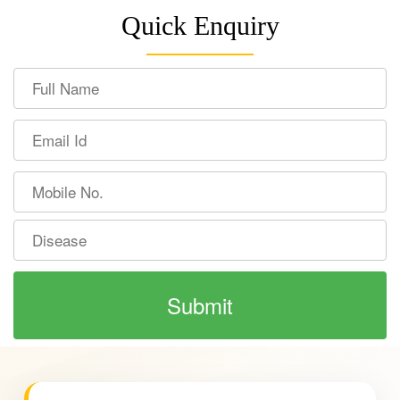
Quick Enquiry