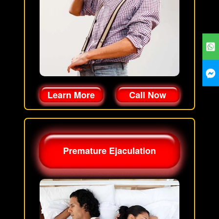
Learn More
Call Now
Premature Ejaculation