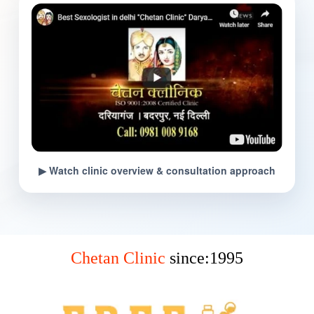
▶ Watch clinic overview & consultation approach
Chetan Clinic
since:1995