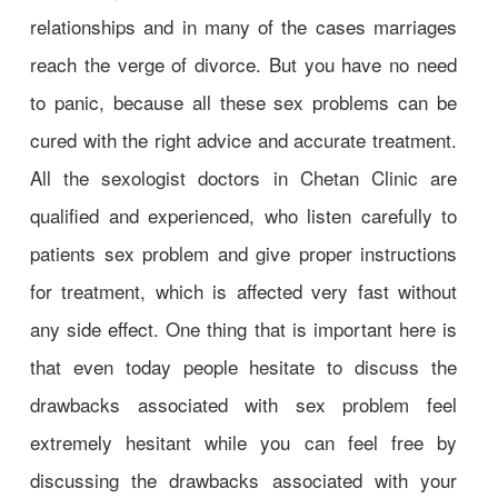
relationships and in many of the cases marriages
reach the verge of divorce. But you have no need
to panic, because all these sex problems can be
cured with the right advice and accurate treatment.
All the sexologist doctors in Chetan Clinic are
qualified and experienced, who listen carefully to
patients sex problem and give proper instructions
for treatment, which is affected very fast without
any side effect. One thing that is important here is
that even today people hesitate to discuss the
drawbacks associated with sex problem feel
extremely hesitant while you can feel free by
discussing the drawbacks associated with your