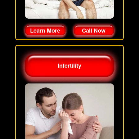
Learn More
Call Now
Infertility