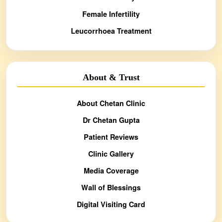
Female Infertility
Leucorrhoea Treatment
About & Trust
About Chetan Clinic
Dr Chetan Gupta
Patient Reviews
Clinic Gallery
Media Coverage
Wall of Blessings
Digital Visiting Card