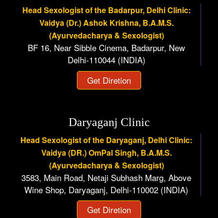
Head Sexologist of the Badarpur, Delhi Clinic:
Vaidya (Dr.) Ashok Krishna, B.A.M.S.
(Ayurvedacharya & Sexologist)
BF 16, Near Sibble Cinema, Badarpur, New
Delhi-110044 (INDIA)
Get Diretion
Daryaganj Clinic
Head Sexologist of the Daryaganj, Delhi Clinic:
Vaidya (DR.) OmPal Singh, B.A.M.S.
(Ayurvedacharya & Sexologist)
3583, Main Road, Netaji Subhash Marg, Above
Wine Shop, Daryaganj, Delhi-110002 (INDIA)
Get Diretion