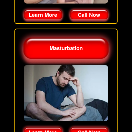
Learn More
Call Now
Masturbation