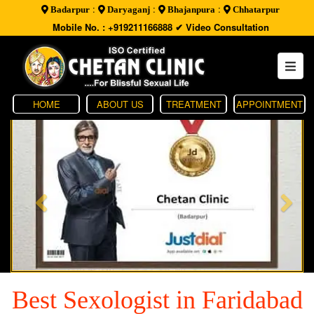
:
:
:
Badarpur
Daryaganj
Bhajanpura
Chhatarpur
Mobile No. : +919211166888
✔ Video Consultation
HOME
ABOUT US
TREATMENT
APPOINTMENT
Best Sexologist in Faridabad