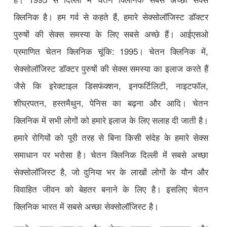
क्लिनिक है। हम गर्व से कहते हैं, हमारे सेक्सोलॉजिस्ट डॉक्टर
पुरुषों की सेक्स समस्या के लिए सबसे अच्छे हैं। आईएसओ
प्रमाणित चेतन क्लिनिक चूंकि: 1995। चेतन क्लिनिक में,
सेक्सोलॉजिस्ट डॉक्टर पुरुषों की सेक्स समस्या का इलाज करते हैं
जैसे कि इरेक्टाइल डिसफंक्शन, इनफर्टिलिटी, नाइटफॉल,
शीघ्रपतन, हस्तमैथुन, पेनिस का बढ़ना और आदि। चेतन
क्लिनिक में सभी लोगों को हमारे इलाज के लिए सलाह दी जाती है।
हमारे रोगियों को पूरी तरह से बिना किसी संदेह के हमारे सेक्स
समाधान पर भरोसा है। चेतन क्लिनिक दिल्ली में सबसे अच्छा
सेक्सोलॉजिस्ट है, जो दुनिया भर के लाखों लोगों के यौन और
विवाहित जीवन को बेहतर बनाने के लिए है। इसलिए चेतन
क्लिनिक भारत में सबसे अच्छा सेक्सोलॉजिस्ट है।