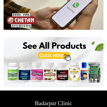
Badarpur Clinic