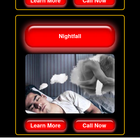
Learn More
Call Now
Nightfall
Learn More
Call Now